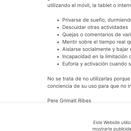
utilizando el móvil, la tablet o inter
Privarse de sueño, durmien
Descuidar otras actividades
Quejas o comentarios de var
Mentir sobre el tiempo real 
Aislarse socialmente y bajar
Incapacidad en la limitación
Euforia y activación cuando 
No se trata de no utilizarlas porq
conciencia de su uso para que no in
Pere Grimalt Ribes
Psicólogo CV12295 General Sanitari
Este Website utiliz
mostrarte publicida
Categorías
Sin categoría