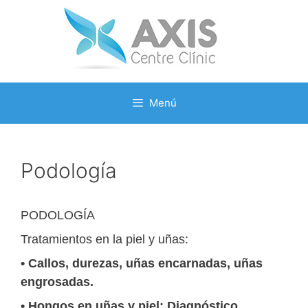
Saltar
al
contenido
Menú
Podología
PODOLOGÍA
Tratamientos en la piel y uñas:
• Callos, durezas, uñas encarnadas, uñas
engrosadas.
• Hongos en uñas y piel: Diagnóstico