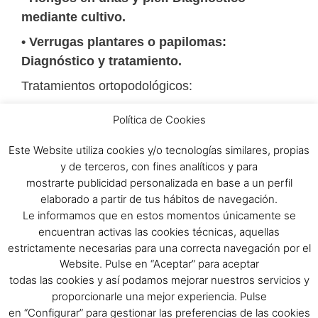
mediante cultivo.
• Verrugas plantares o papilomas:
Diagnóstico y tratamiento.
Tratamientos ortopodológicos:
• Plantillas.
Política de Cookies
• Deportistas.
Este Website utiliza cookies y/o tecnologías similares, propias
• Corrección trastornos podales en niños.
y de terceros, con fines analíticos y para
mostrarte publicidad personalizada en base a un perfil
• Dolor de espalda, rodillas, tobillos.
elaborado a partir de tus hábitos de navegación.
• Prevención lesiones futuras. 6 meses de
Le informamos que en estos momentos únicamente se
garantía.
encuentran activas las cookies técnicas, aquellas
estrictamente necesarias para una correcta navegación por el
Tratamientos quirúrgicos:
Website. Pulse en “Aceptar” para aceptar
• Uña encarnada recidivante.
todas las cookies y así podamos mejorar nuestros servicios y
proporcionarle una mejor experiencia. Pulse
en “Configurar” para gestionar las preferencias de las cookies